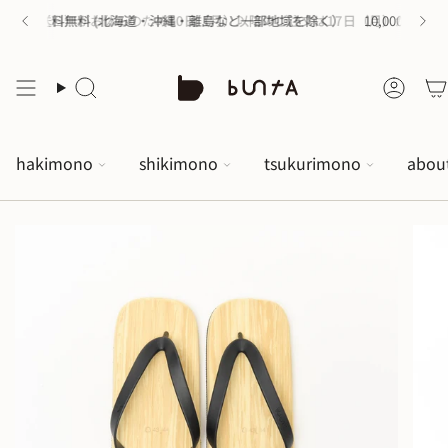
の購入で送料無料 (北海道・沖縄・離島など一部地域を除く）
〜16日（日）がお休みのため
10日（月）以降のご注文は17日（月）から順次配
10,000円以
hakimono
shikimono
tsukurimono
abou