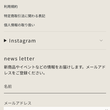
・
Strap: Polyvinyl chloride
利用規約
・
Footbed / Sole: Special rubber
特定商取引法に関わる表記
【
Country of Origin
】
個人情報の取り扱い
・
Japan (Made in Japan)
Instagram
news letter
新商品やイベントなどの情報をお届けします。メールアド
レスをご登録ください。