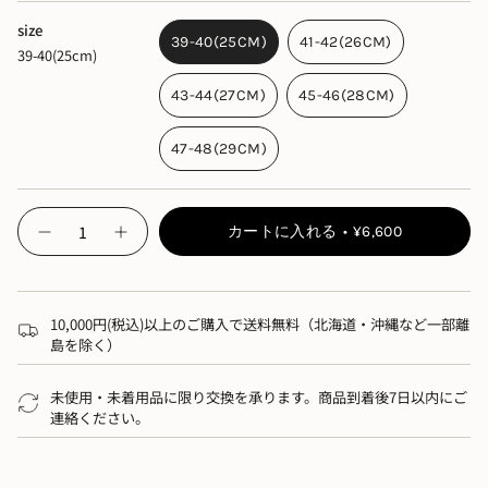
size
カジュアルなビーチサンダルの鼻緒に、
39-40(25CM)
41-42(26CM)
39-40(25cm)
日本伝統の“雪駄（せった）”の履きやすさをプラス。
43-44(27CM)
45-46(28CM)
現代的にアップデートした、抜け感のあるデザインです。
※商品によって柄は異なります。
47-48(29CM)
【サイズ】
・対応サイズ：
25
〜
29cm
{"in_cart_html"=>"",
カートに入れる
¥6,600
-
"decrease"=>"",
・ハーフサイズの方はワンサイズ上をおすすめします
buntA
b-
"multiples_of"=>"",
例：
26.5cm → 43-44
zouri_v2
（
27cm
相当）
"minimum_of"=>"",
mens
wood">
【素材】
"maximum_of"=>""}
10,000円(税込)以上のご購入で送料無料（北海道・沖縄など一部離
島を除く）
・鼻緒：塩化ビニル
・フットベッド／底材：特殊ゴム
未使用・未着用品に限り交換を承ります。商品到着後7日以内にご
連絡ください。
【生産国】
・日本（
Made in Japan
）