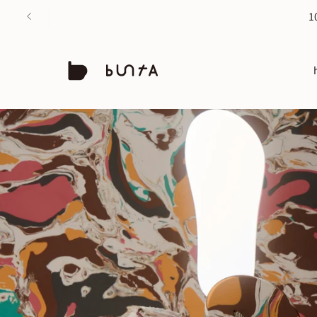
buntA
｜
神
戸