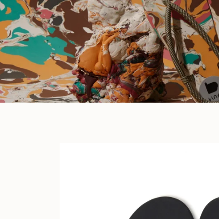
長
田
の
ラ
バ
ー