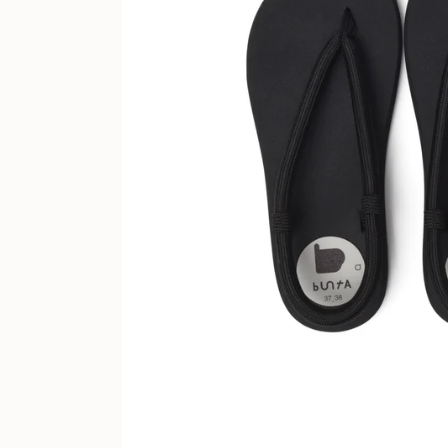
メ
ー
カ
ー