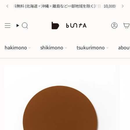
の購入で送料無料 (北海道・沖縄・離島など一部地域を除く）
16日（日）がお休みのため
10日（月）以降のご注文は17日（月）から順次配
10,000円以
hakimono
shikimono
tsukurimono
abou