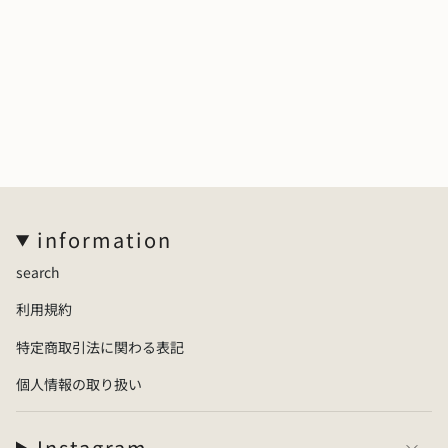
Enjoy its addictive softness and light weight. It also
offers antibacterial and soundproofing features.
Available in 20 color variations, so you can choose your
favorite to match your space.
【
Size
】
information
・
Diameter: 300 mm / Thickness: 16 mm / Approx. 200
search
g
【
Materials
】
利用規約
・
Special rubber blend
特定商取引法に関わる表記
【
Country of Origin
】
個人情報の取り扱い
・
Japan (Made in Japan)
Instagram