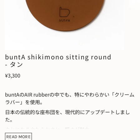
buntA shikimono sitting round
- タン
¥3,300
buntA
の
AIR rubber
の中でも、特にやわらかい「クリーム
ラバー」を使用。
日本の伝統的な座布団を、現代的にアップデートしまし
た。
クセになるやわらかさと、軽さが魅力。
READ MORE
防菌・防音などの機能も備えた、多機能マットです。