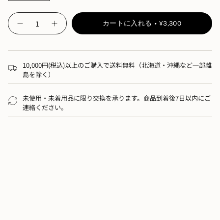
全
20
色のカラーバリエーションから、
{"in_cart_html"=>"",
カートに入れる
¥3,300
-
"decrease"=>"",
お好みの色をお選びいただけます。
buntA
shikimono
"multiples_of"=>"",
sitting
"minimum_of"=>"",
round
-
【サイズ】
"maximum_of"=>""}
10,000円(税込)以上のご購入で送料無料（北海道・沖縄など一部離
タ
ン">
島を除く）
・直径
300mm
／厚さ
16mm
／約
200g
【素材】
未使用・未着用品に限り交換を承ります。商品到着後7日以内にご
連絡ください。
・特殊配合ゴム
【生産国】
・日本（
Made in Japan
）
---
A modern take on the traditional Japanese zabuton
(sitting cushion). Made with “Cream Rubber,” one of the
softest materials in buntA’s AIR rubber series.