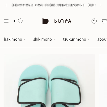
上の購入で送料無料 (北海道・沖縄・離島など一部地域を除く）
〜16日（日）がお休みのため
10日（月）以降のご注文は17日（月）から順次
10,000円以
hakimono
shikimono
tsukurimono
abou