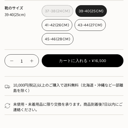
アッパーは、調節できるマジックテープ仕様。
靴のサイズ
37-38(24CM)
39-40(25CM)
ぴったりフィットして、安定感のある履き心地です。
39-40(25cm)
アウトソールには竹の粉を混ぜ、約
33%
耐摩耗性がアッ
41-42(26CM)
43-44(27CM)
プ。
（※当社製品比較）
45-46(28CM)
グリップ力はそのまま、すり減りにくく、アクティブなシ
ーンにもぴったりです。
{"in_cart_html"=>"",
カートに入れる
¥16,500
-
"decrease"=>"",
buntA
Slide
"multiples_of"=>"",
【サイズ】
glow">
"minimum_of"=>"",
・対応サイズ：
24
〜
28cm
"maximum_of"=>""}
10,000円(税込)以上のご購入で送料無料（北海道・沖縄など一部離
・ハーフサイズの方はワンサイズ上をおすすめします
島を除く）
例：
26.5cm → 43-44
（
27cm
相当）
未使用・未着用品に限り交換を承ります。商品到着後7日以内にご
【素材】
連絡ください。
・アッパー
/
フットベッド
/
底材：特殊配合ゴム
【生産国】