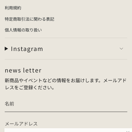
・
If you are between sizes, we recommend sizing up.
利用規約
Example: 26.5 cm → 43–44 (equivalent to 27 cm)
特定商取引法に関わる表記
【
Materials
】
個人情報の取り扱い
・
Upper / Footbed / Sole: Special rubber blend
【
Country of Origin
】
Instagram
・
Japan (Made in Japan)
news letter
新商品やイベントなどの情報をお届けします。メールアド
レスをご登録ください。