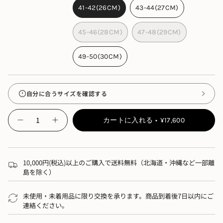
41-42(26CM)
43-44(27CM)
好みに合わせて履き方を変えられる、
2way
デザインも人
気の理由です。
45-46(28CM)
47-48(29CM)
※商品によって柄は異なります。
【サイズ】
49-50(30CM)
・対応サイズ：
22
〜
30cm
・ハーフサイズの方はワンサイズ上をおすすめします
自分に合うサイズを確認する
例：
26.5cm → 43-44
（
27cm
相当）
{"in_cart_html"=>"",
【素材】
カートに入れる
¥17,600
-
"decrease"=>"",
buntA
・鼻緒：組紐（ポリエステル
100%
）、芯材：発泡ゴム
waraji
"multiples_of"=>"",
sandal
"minimum_of"=>"",
・フットベッド／底材：特殊配合ゴム
eden">
"maximum_of"=>""}
10,000円(税込)以上のご購入で送料無料（北海道・沖縄など一部離
【生産国】
島を除く）
・日本（
Made in Japan
）
未使用・未着用品に限り交換を承ります。商品到着後7日以内にご
【ご使用にあたって】
連絡ください。
「
waraji sandal
」のフットベッドに使用している「マシ