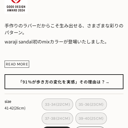
⼿作りのラバーだからこそ⽣み出せる、さまざまな彩りの
パターン。
waraji sandal初のmixカラーが登場いたしました。
履いた瞬間、足裏をふわっと包み込む心地よさ。
READ MORE
歩くほどに、足と一体になるようなホールド感が生まれま
す。
「91%が歩き方の変化を実感」その理由は？→
その発想の原点は、日本の
“
草履（わらじ）
”
。
鼻緒でしっかり支え、足指を自然に動かし、地面を足裏全
体でとらえる。
size
33-34(22CM)
35-36(23CM)
41-42(26cm)
そんな日本人本来の歩き方を、自然と取り戻せます。
足裏にぴったり密着する「マシュマロラバー」の、他には
37-38(24CM)
39-40(25CM)
ない感触。