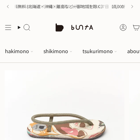
の購入で送料無料 (北海道・沖縄・離島など一部地域を除く）
16日（日）がお休みのため
10日（月）以降のご注文は17日（月）から順次配
10,000円以上
hakimono
shikimono
tsukurimono
abou