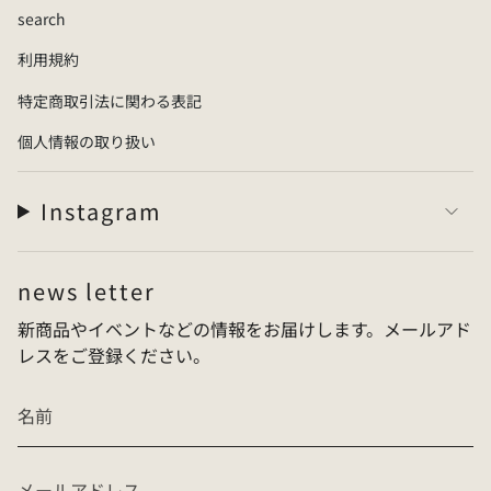
with straps, encourage natural toe movement, and
search
help you feel the ground with your entire sole. The
利用規約
unique “Marshmallow Rubber” stays close to your feet
for lasting comfort. The popular 2-way design lets you
特定商取引法に関わる表記
adjust the style as you like.
個人情報の取り扱い
※Patterns vary depending on the product.
【
Size
】
Instagram
・
22–30 cm
・
If you are between sizes, we recommend sizing up.
news letter
Example: 26.5 cm → 43–44 (equivalent to 27 cm)
【
Materials
】
新商品やイベントなどの情報をお届けします。メールアド
レスをご登録ください。
・
Strap: Braided cord (100% polyester), Core: Foam
rubber
・
Footbed / Sole: Special rubber blend
【
Country of Origin
】